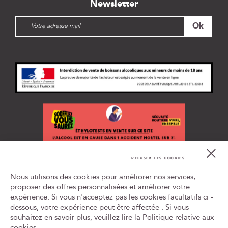
Newsletter
I
Ok
n
s
c
r
i
p
t
i
o
n
à
n
Cl
o
Co
REFUSER LES COOKIES
t
Bar
L'ABUS D'ALCOOL EST DANGEREUX POUR LA SANTÉ, À
r
Nous utilisons des cookies pour améliorer nos services,
CONSOMMER AVEC MODÉRATION
e
proposer des offres personnalisées et améliorer votre
n
expérience. Si vous n'acceptez pas les cookies facultatifs ci -
Tr
e
le
dessous, votre expérience peut être affectée . Si vous
w
ca
souhaitez en savoir plus, veuillez lire la
Politique relative aux
id
s
cookies
.