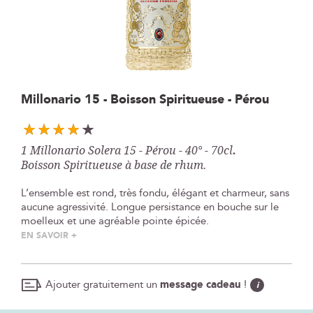
Skip
Millonario 15 - Boisson Spiritueuse - Pérou
to
the
beginning
1 Millonario Solera 15 - Pérou - 40° - 70cl
.
of
Boisson Spiritueuse à base de rhum.
the
images
L’ensemble est rond, très fondu, élégant et charmeur, sans
gallery
aucune agressivité. Longue persistance en bouche sur le
moelleux et une agréable pointe épicée.
EN SAVOIR +
Ajouter gratuitement un
message cadeau
!
i