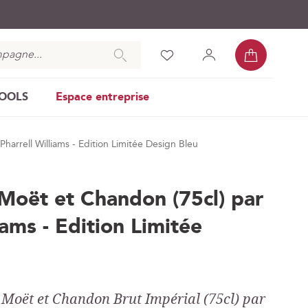
Mon pan
Chercher
Liste
Mon
Se
d’envies
compte
connecter
COOLS
Espace entreprise
rrell Williams - Edition Limitée Design Bleu
oët et Chandon (75cl) par
iams - Edition Limitée
Moët et Chandon Brut Impérial (75cl) par