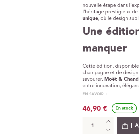
nouvelle étape dans l’exp
l’héritage prestigieux d
unique
, où le design subl
Une édition
manquer
Cette édition, disponible
champagne et de design ex
savourer,
Moët & Chando
entre innovation, éléganc
EN SAVOIR +
46,90 €
En stock
+
A
-