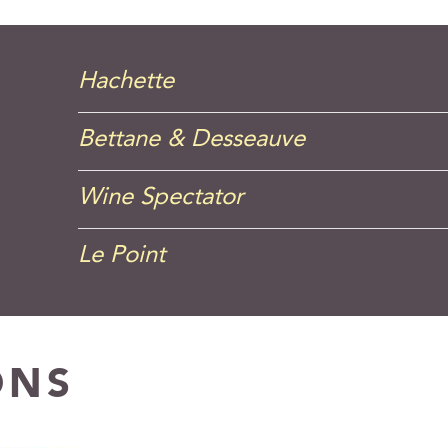
Hachette
Bettane & Desseauve
Wine Spectator
Le Point
ONS