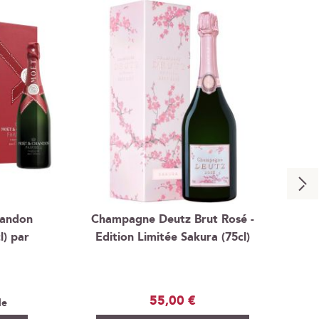
handon
Champagne Deutz Brut Rosé -
Jé
l) par
Edition Limitée Sakura (75cl)
Cha
55,00 €
le