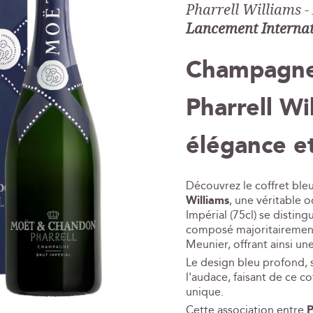
Pharrell Williams -
Lancement Interna
Champagne
Pharrell Wi
élégance e
Découvrez le coffret bleu
Williams
, une véritable 
Impérial (75cl) se disti
composé majoritairement
Meunier, offrant ainsi u
Le design bleu profond, s
l'audace, faisant de ce c
unique.
Cette association entre
P