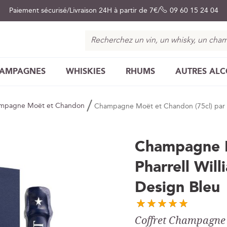
Paiement sécurisé
Livraison 24H à partir de 7€
09 60 15 24 04
Chercher
AMPAGNES
WHISKIES
RHUMS
AUTRES AL
mpagne Moët et Chandon
Champagne Moët et Chandon (75cl) par Pha
Champagne M
Pharrell Will
Design Bleu
Coffret Champagne 