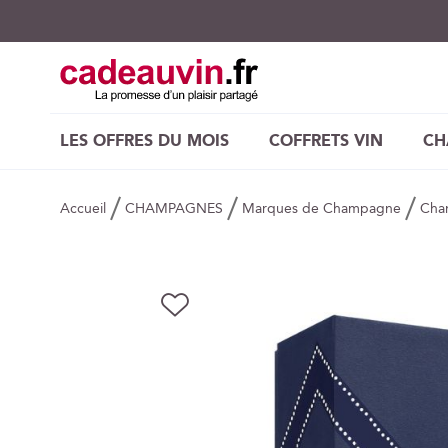
LES OFFRES DU MOIS
COFFRETS VIN
CH
Accueil
CHAMPAGNES
Marques de Champagne
Cha
Skip
AJOUTER
to
À
the
MA
end
LISTE
of
D’ENVIE
the
images
gallery