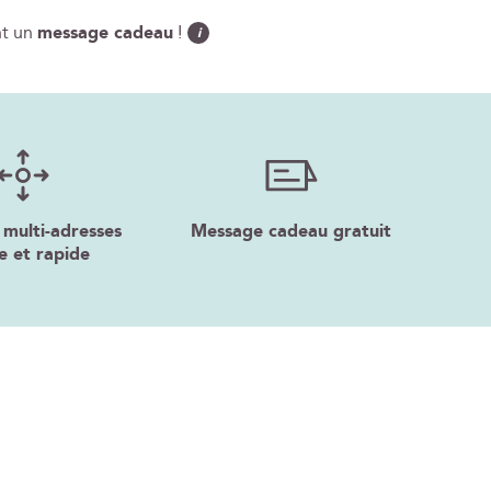
nt un
message cadeau
!
i
 multi-adresses
Message cadeau gratuit
e et rapide