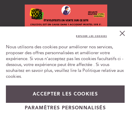
i
o
n
à
n
Cl
o
Co
REFUSER LES COOKIES
t
Bar
L'ABUS D'ALCOOL EST DANGEREUX POUR LA SANTÉ, À
r
Nous utilisons des cookies pour améliorer nos services,
CONSOMMER AVEC MODÉRATION
e
proposer des offres personnalisées et améliorer votre
n
expérience. Si vous n'acceptez pas les cookies facultatifs ci -
Tr
e
le
dessous, votre expérience peut être affectée . Si vous
w
ca
souhaitez en savoir plus, veuillez lire la
Politique relative aux
id
s
cookies
.
l
e
t
ACCEPTER LES COOKIES
59,00 €
En rupture de stock
t
e
+
PARAMÈTRES PERSONNALISÉS
r
-
Cadeauvin.fr - © Copyright 2024 - Tous droits réservés
: