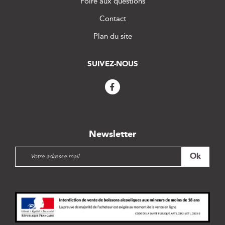
Foire aux questions
Contact
Plan du site
SUIVEZ-NOUS
Newsletter
I
Ok
n
s
c
r
i
p
t