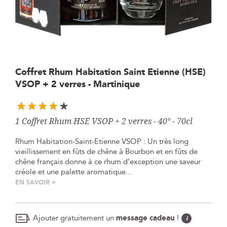
Skip
Coffret Rhum Habitation Saint Etienne (HSE)
to
VSOP + 2 verres - Martinique
the
beginning
of
the
1 Coffret Rhum HSE VSOP + 2 verres - 40° - 70cl
images
gallery
Rhum Habitation-Saint-Etienne VSOP : Un très long
vieillissement en fûts de chêne à Bourbon et en fûts de
chêne français donne à ce rhum d’exception une saveur
créole et une palette aromatique...
EN SAVOIR +
Ajouter gratuitement un
message cadeau
!
i