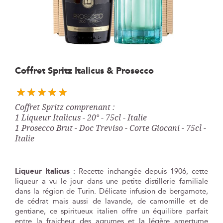
Skip
Coffret Spritz Italicus & Prosecco
to
the
beginning
Coffret Spritz comprenant :
of
1 Liqueur Italicus - 20° - 75cl - Italie
the
1 Prosecco Brut - Doc Treviso - Corte Giocani - 75cl -
images
Italie
gallery
Liqueur Italicus
:
Recette inchangée depuis 1906, cette
liqueur a vu le jour dans une petite distillerie familiale
dans la région de Turin. Délicate infusion de bergamote,
de cédrat mais aussi de lavande, de camomille et de
gentiane, ce spiritueux italien offre un équilibre parfait
entre la fraicheur des agrumes et la légère amertume