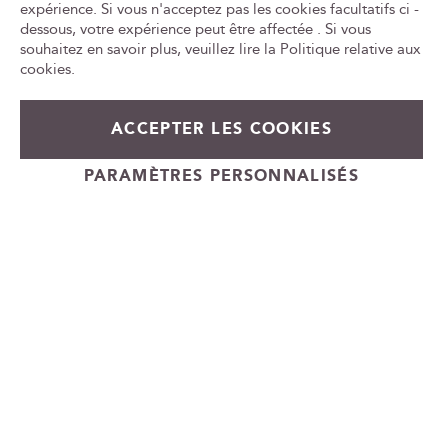
n
expérience. Si vous n'acceptez pas les cookies facultatifs ci -
Tr
e
le
dessous, votre expérience peut être affectée . Si vous
w
ca
souhaitez en savoir plus, veuillez lire la
Politique relative aux
id
s
cookies
.
l
e
51,90 €
En stock
t
ACCEPTER LES COOKIES
t
+
e
Ajouter au panier
PARAMÈTRES PERSONNALISÉS
-
r
Cadeauvin.fr - © Copyright 2024 - Tous droits réservés
: