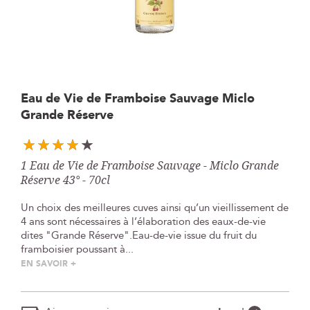
Skip
Eau de Vie de Framboise Sauvage Miclo
to
Grande Réserve
the
beginning
of
the
1 Eau de Vie de Framboise Sauvage - Miclo Grande
images
Réserve 43° - 70cl
gallery
Un choix des meilleures cuves ainsi qu’un vieillissement de
4 ans sont nécessaires à l’élaboration des eaux-de-vie
dites "Grande Réserve".Eau-de-vie issue du fruit du
framboisier poussant à...
EN SAVOIR +