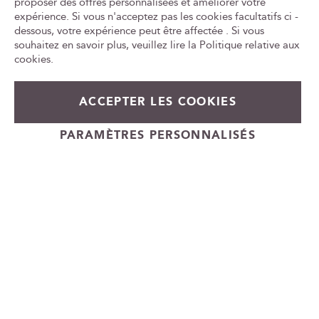
proposer des offres personnalisées et améliorer votre
n
expérience. Si vous n'acceptez pas les cookies facultatifs ci -
Tr
e
le
dessous, votre expérience peut être affectée . Si vous
w
ca
souhaitez en savoir plus, veuillez lire la
Politique relative aux
id
s
cookies
.
l
e
t
ACCEPTER LES COOKIES
54,00 €
En rupture de stock
t
e
+
PARAMÈTRES PERSONNALISÉS
r
-
Cadeauvin.fr - © Copyright 2024 - Tous droits réservés
: