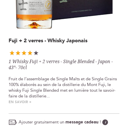
Skip
Fuji + 2 verres - Whisky Japonais
to
the
beginning
1 Whisky Fuji + 2 verres - Single Blended - Japon -
of
43°- 70cl
the
images
Fruit de l’assemblage de Single Malts et de Single Grains
gallery
100% élaborés au sein de la distillerie du Mont Fuji, le
whisky Fuji Single Blended met en lumière tout le savoir-
faire de la distillerie...
EN SAVOIR +
Ajouter gratuitement un
message cadeau
!
i