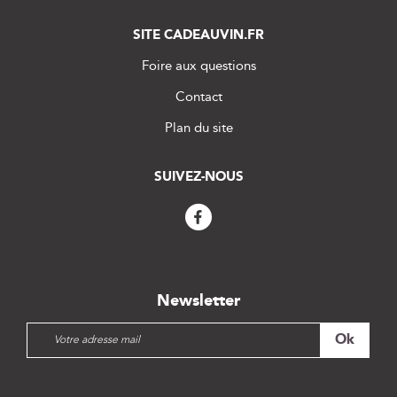
SITE CADEAUVIN.FR
Foire aux questions
Contact
Plan du site
SUIVEZ-NOUS
Newsletter
I
Ok
n
s
c