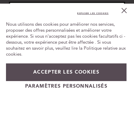
r
i
Cl
Co
p
REFUSER LES COOKIES
Bar
t
Nous utilisons des cookies pour améliorer nos services,
i
proposer des offres personnalisées et améliorer votre
o
expérience. Si vous n'acceptez pas les cookies facultatifs ci -
Tr
n
le
dessous, votre expérience peut être affectée . Si vous
à
ca
souhaitez en savoir plus, veuillez lire la
Politique relative aux
n
id
cookies
.
o
t
L'ABUS D'ALCOOL EST DANGEREUX POUR LA SANTÉ, À
r
CONSOMMER AVEC MODÉRATION
ACCEPTER LES COOKIES
e
n
e
PARAMÈTRES PERSONNALISÉS
Cadeauvin.fr - © Copyright 2024 - Tous droits réservés
w
s
l
e
t
t
e
r