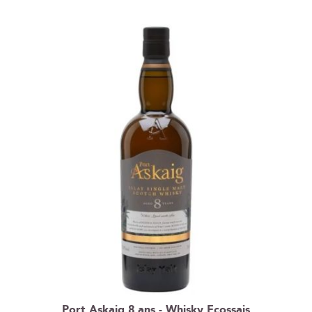
ordre
décroissant
Port Askaig 8 ans - Whisky Ecossais