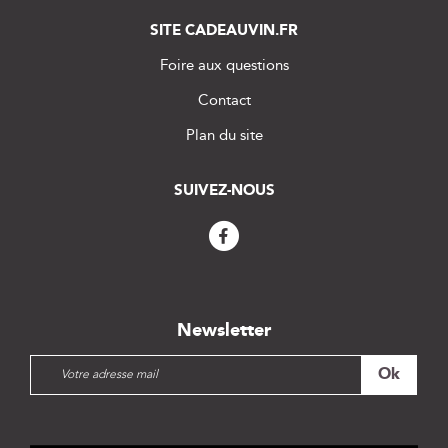
SITE CADEAUVIN.FR
Foire aux questions
Contact
Plan du site
SUIVEZ-NOUS
Newsletter
I
Ok
n
s
c
r