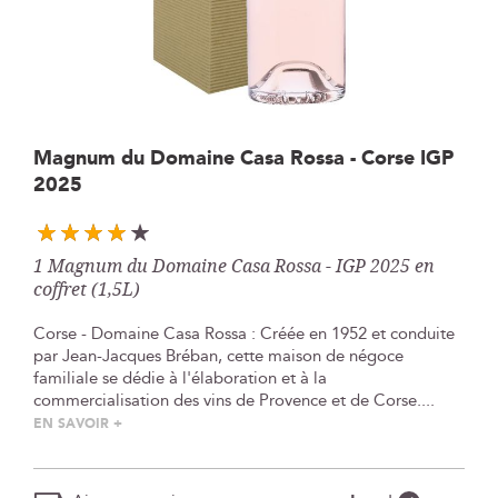
Skip
Magnum du Domaine Casa Rossa - Corse IGP
to
2025
the
beginning
of
the
1 Magnum du Domaine Casa Rossa - IGP 2025 en
images
coffret (1,5L)
gallery
Corse - Domaine Casa Rossa : Créée en 1952 et conduite
par Jean-Jacques Bréban, cette maison de négoce
familiale se dédie à l'élaboration et à la
commercialisation des vins de Provence et de Corse....
EN SAVOIR +