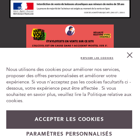
i
p
t
i
o
n
à
n
Cl
o
Co
REFUSER LES COOKIES
t
Bar
L'ABUS D'ALCOOL EST DANGEREUX POUR LA SANTÉ, À
r
Nous utilisons des cookies pour améliorer nos services,
CONSOMMER AVEC MODÉRATION
e
proposer des offres personnalisées et améliorer votre
n
expérience. Si vous n'acceptez pas les cookies facultatifs ci -
Tr
e
le
dessous, votre expérience peut être affectée . Si vous
w
ca
souhaitez en savoir plus, veuillez lire la
Politique relative aux
id
s
cookies
.
l
e
t
ACCEPTER LES COOKIES
15,90 €
En rupture de stock
t
e
+
PARAMÈTRES PERSONNALISÉS
r
-
Cadeauvin.fr - © Copyright 2024 - Tous droits réservés