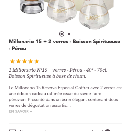
Skip
Millonario 15 + 2 verres - Boisson Spiritueuse
to
- Pérou
the
beginning
of
the
1 Millonario N°15 + verres - Pérou - 40° - 70cl
.
images
Boisson Spiritueuse à base de rhum.
gallery
Le Millonario 15 Reserva Especial Coffret avec 2 verres est
une édition cadeau raffinée issue du savoir-faire
péruvien. Présenté dans un écrin élégant contenant deux
verres de dégustation assortis,...
EN SAVOIR +