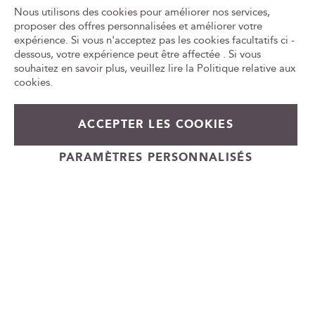
L'ABUS D'ALCOOL EST DANGEREUX POUR LA SANTÉ, À
r
Nous utilisons des cookies pour améliorer nos services,
CONSOMMER AVEC MODÉRATION
e
proposer des offres personnalisées et améliorer votre
n
expérience. Si vous n'acceptez pas les cookies facultatifs ci -
Tr
e
le
dessous, votre expérience peut être affectée . Si vous
w
ca
souhaitez en savoir plus, veuillez lire la
Politique relative aux
id
s
cookies
.
l
e
49,90 €
Prix
53,00 €
En stock
t
ACCEPTER LES COOKIES
Spécial
t
+
e
Ajouter au panier
PARAMÈTRES PERSONNALISÉS
-
r
Cadeauvin.fr - © Copyright 2024 - Tous droits réservés
: