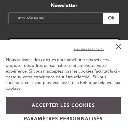
Newsletter
I
Ok
n
s
c
r
i
Cl
Co
p
REFUSER LES COOKIES
Bar
t
Nous utilisons des cookies pour améliorer nos services,
i
proposer des offres personnalisées et améliorer votre
o
expérience. Si vous n'acceptez pas les cookies facultatifs ci -
Tr
n
le
dessous, votre expérience peut être affectée . Si vous
à
ca
souhaitez en savoir plus, veuillez lire la
Politique relative aux
n
id
cookies
.
o
t
L'ABUS D'ALCOOL EST DANGEREUX POUR LA SANTÉ, À
r
CONSOMMER AVEC MODÉRATION
ACCEPTER LES COOKIES
e
n
e
PARAMÈTRES PERSONNALISÉS
Cadeauvin.fr - © Copyright 2024 - Tous droits réservés
w