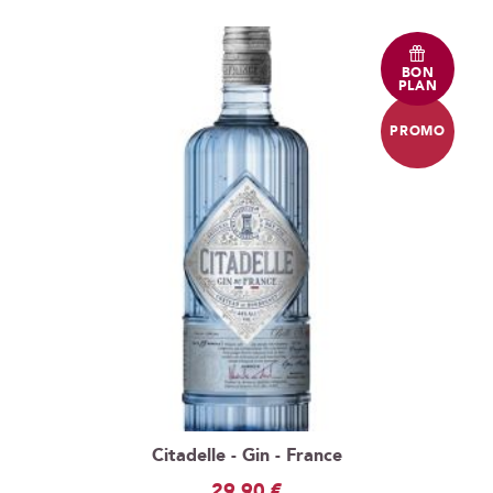
BON
PLAN
PROMO
Citadelle - Gin - France
Prix
29,90 €