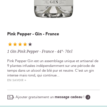
Skip
Pink Pepper - Gin - France
to
the
beginning
1 Gin Pink Pepper - France - 44°- 70cl
of
the
Pink Pepper Gin est un assemblage unique et artisanal de
images
9 plantes infusées indépendamment sur une période de
gallery
temps dans un alcool de blé pur et neutre. C'est un gin
intense mais rond, qui continue...
EN SAVOIR +
Ajouter gratuitement un
message cadeau
!
i