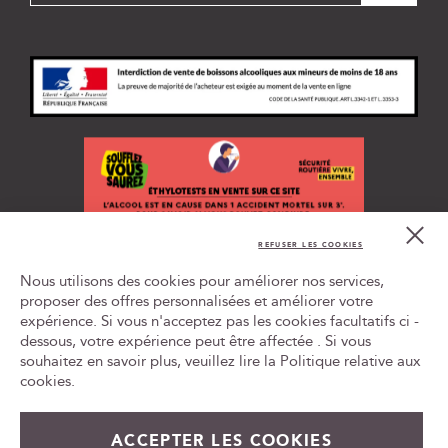
s
c
r
i
p
t
i
o
n
à
n
Cl
o
Co
REFUSER LES COOKIES
t
Bar
L'ABUS D'ALCOOL EST DANGEREUX POUR LA SANTÉ, À
r
Nous utilisons des cookies pour améliorer nos services,
CONSOMMER AVEC MODÉRATION
e
proposer des offres personnalisées et améliorer votre
n
expérience. Si vous n'acceptez pas les cookies facultatifs ci -
Tr
e
le
dessous, votre expérience peut être affectée . Si vous
w
ca
souhaitez en savoir plus, veuillez lire la
Politique relative aux
id
s
cookies
.
l
e
t
ACCEPTER LES COOKIES
45,00 €
En rupture de stock