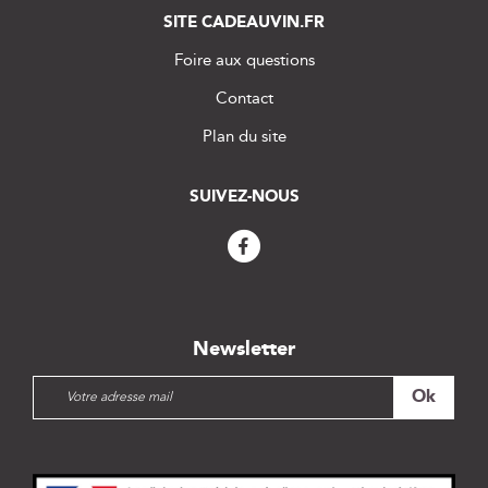
SITE CADEAUVIN.FR
Foire aux questions
Contact
Plan du site
SUIVEZ-NOUS
Newsletter
I
Ok
n
s
c
r