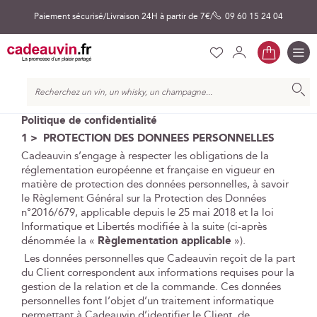
Paiement sécurisé
Livraison 24H à partir de 7€
09 60 15 24 04
Mon pa
Liste
Mon
Se
Bascul
la
Ch
d’envies
compte
connecter
naviga
Chercher
Politique de confidentialité
1 > PROTECTION DES DONNEES PERSONNELLES
Cadeauvin s’engage à respecter les obligations de la
réglementation européenne et française en vigueur en
matière de protection des données personnelles, à savoir
le Règlement Général sur la Protection des Données
n°2016/679, applicable depuis le 25 mai 2018 et la loi
Informatique et Libertés modifiée à la suite (ci-après
dénommée la «
Règlementation applicable
»).
Les données personnelles que Cadeauvin reçoit de la part
du Client correspondent aux informations requises pour la
gestion de la relation et de la commande. Ces données
personnelles font l’objet d’un traitement informatique
permettant à Cadeauvin d’identifier le Client, de