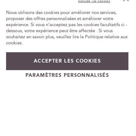
Co
REFUSER LES COOKIES
t
Bar
L'ABUS D'ALCOOL EST DANGEREUX POUR LA SANTÉ, À
r
Nous utilisons des cookies pour améliorer nos services,
CONSOMMER AVEC MODÉRATION
e
proposer des offres personnalisées et améliorer votre
n
expérience. Si vous n'acceptez pas les cookies facultatifs ci -
Tr
e
le
dessous, votre expérience peut être affectée . Si vous
w
ca
souhaitez en savoir plus, veuillez lire la
Politique relative aux
id
s
cookies
.
l
e
62,00 €
Prix
69,00 €
En stock
t
ACCEPTER LES COOKIES
Spécial
t
+
e
Ajouter au panier
PARAMÈTRES PERSONNALISÉS
-
r
Cadeauvin.fr - © Copyright 2024 - Tous droits réservés
: