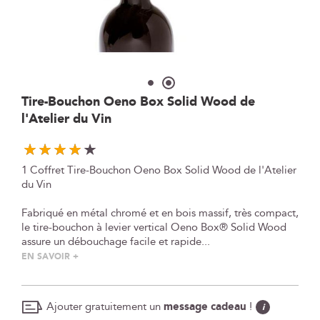
Skip
Tire-Bouchon Oeno Box Solid Wood de
to
l'Atelier du Vin
the
beginning
of
1 Coffret Tire-Bouchon Oeno Box Solid Wood de l'Atelier
the
du Vin
images
gallery
Fabriqué en métal chromé et en bois massif, très compact,
le tire-bouchon à levier vertical Oeno Box® Solid Wood
assure un débouchage facile et rapide...
EN SAVOIR +
Ajouter gratuitement un
message cadeau
!
i