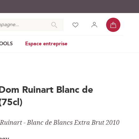
Mon pan
Chercher
Liste
Mon
Se
d’envies
compte
connecter
COOLS
Espace entreprise
om Ruinart Blanc de
(75cl)
inart - Blanc de Blancs Extra Brut 2010