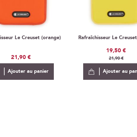
isseur Le Creuset (orange)
Rafraîchisseur Le Creuset
Prix
19,50 €
21,90 €
Spécial
21,90 €
Ajouter au panier
Ajouter au pan