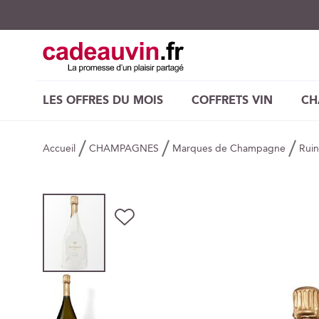
LES OFFRES DU MOIS
COFFRETS VIN
CH
Accueil
CHAMPAGNES
Marques de Champagne
Ruin
Skip
AJOUTER
to
À
the
MA
end
LISTE
of
D’ENVIE
the
images
gallery