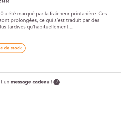
peau
0 a été marqué par la fraîcheur printanière. Ces
ont prolongées, ce qui s’est traduit par des
s tardives qu’habituellement....
e de stock
nt un
message cadeau
!
i