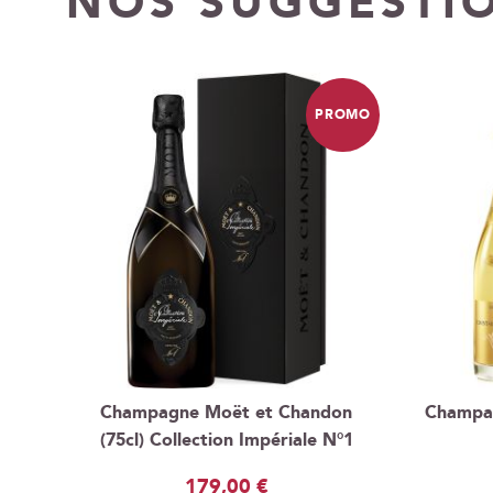
NOS SUGGESTI
PROMO
Champagne Moët et Chandon
Champag
(75cl) Collection Impériale N°1
Prix
179,00 €