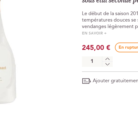
sous étui seconde 
Le début de la saison 201
températures douces se s
vendanges légèrement plu
EN SAVOIR +
245,00 €
En ruptur
+
-
Ajouter gratuiteme