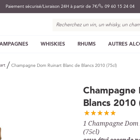
Paiement sécurisé
Livraison 24H à partir de 7€
09 60 15 24 04
Chercher
AMPAGNES
WHISKIES
RHUMS
AUTRES AL
art
Champagne Dom Ruinart Blanc de Blancs 2010 (75cl)
Champagne D
Blancs 2010 
1 Champagne Dom Ru
(75cl)