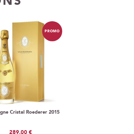
ONS
PROMO
ne Cristal Roederer 2015
Prix
289,00 €