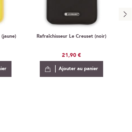
 (jaune)
Rafraîchisseur Le Creuset (noir)
Re
21,90 €
ier
Ajouter au panier