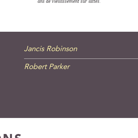
ans de vieillissement sur lattes.
Jancis Robinson
Robert Parker