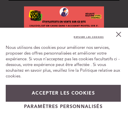
i
o
n
à
n
Cl
o
Co
REFUSER LES COOKIES
t
Bar
L'ABUS D'ALCOOL EST DANGEREUX POUR LA SANTÉ, À
r
Nous utilisons des cookies pour améliorer nos services,
CONSOMMER AVEC MODÉRATION
e
proposer des offres personnalisées et améliorer votre
n
expérience. Si vous n'acceptez pas les cookies facultatifs ci -
Tr
e
le
dessous, votre expérience peut être affectée . Si vous
w
ca
souhaitez en savoir plus, veuillez lire la
Politique relative aux
id
s
cookies
.
l
e
t
ACCEPTER LES COOKIES
76,00 €
En rupture de stock
t
e
+
PARAMÈTRES PERSONNALISÉS
r
-
Cadeauvin.fr - © Copyright 2024 - Tous droits réservés
: