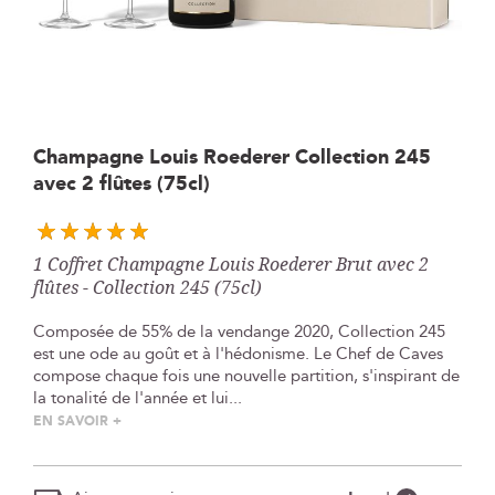
Skip
Champagne Louis Roederer Collection 245
to
avec 2 flûtes (75cl)
the
beginning
of
the
1 Coffret Champagne Louis Roederer Brut avec 2
images
flûtes - Collection 245 (75cl)
gallery
Composée de 55% de la vendange 2020, Collection 245
est une ode au goût et à l'hédonisme. Le Chef de Caves
compose chaque fois une nouvelle partition, s'inspirant de
la tonalité de l'année et lui...
EN SAVOIR +