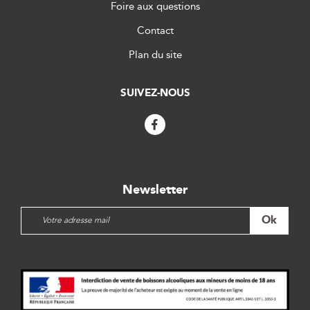
Foire aux questions
Contact
Plan du site
SUIVEZ-NOUS
Newsletter
I
Ok
n
s
c
r
i
p
t