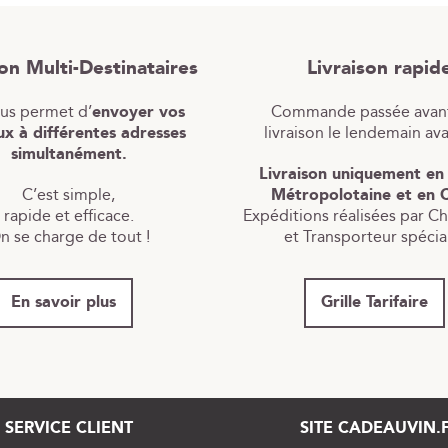
son Multi-Destinataires
Livraison rapid
ous permet d’
envoyer vos
Commande passée avant
x à différentes adresses
livraison le lendemain av
simultanément.
Livraison uniquement en
C’est simple,
Métropolotaine et en 
rapide et efficace.
Expéditions réalisées par C
n se charge de tout !
et Transporteur spécial
En savoir plus
Grille Tarifaire
SERVICE CLIENT
SITE CADEAUVIN.