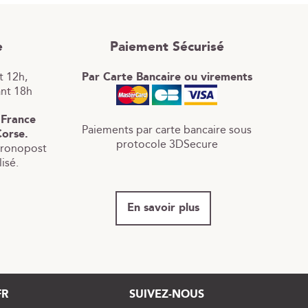
e
Paiement Sécurisé
 12h,
Par Carte Bancaire ou virements
ant 18h
 France
Paiements par carte bancaire sous
Corse.
protocole 3DSecure
hronopost
isé.
En savoir plus
FR
SUIVEZ-NOUS