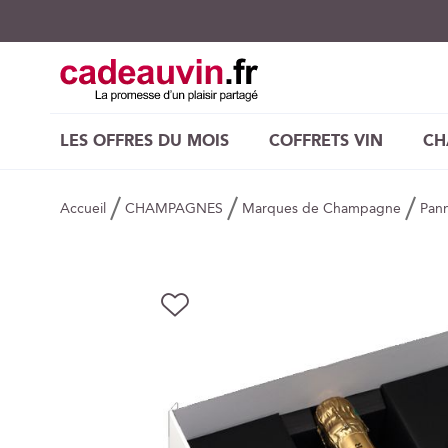
LES OFFRES DU MOIS
COFFRETS VIN
CH
Accueil
CHAMPAGNES
Marques de Champagne
Pan
Skip
AJOUTER
to
À
the
MA
end
LISTE
of
D’ENVIE
the
images
gallery