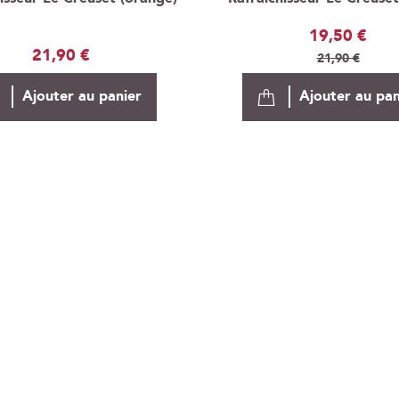
Prix
19,50 €
21,90 €
Spécial
21,90 €
Ajouter au panier
Ajouter au pan