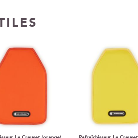
TILES
isseur Le Creuset (orange)
Rafraîchisseur Le Creuset