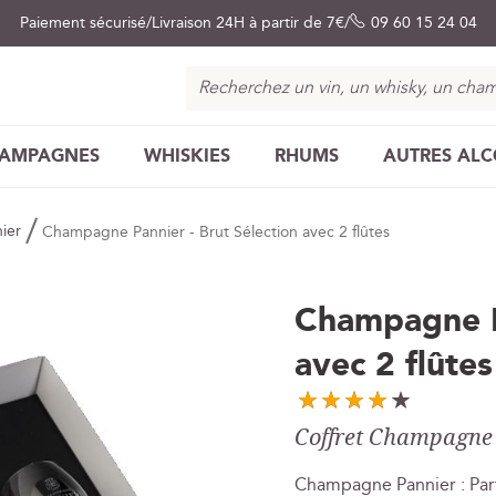
Paiement sécurisé
Livraison 24H à partir de 7€
09 60 15 24 04
Chercher
AMPAGNES
WHISKIES
RHUMS
AUTRES AL
nier
Champagne Pannier - Brut Sélection avec 2 flûtes
Champagne Pa
avec 2 flûtes
Coffret Champagne P
Champagne Pannier : Parf