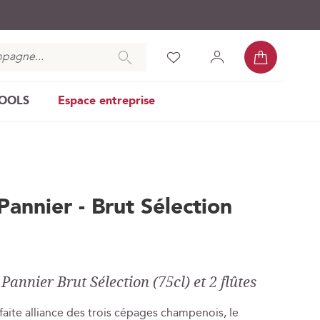
Mon pan
Chercher
Liste
Mon
Se
d’envies
compte
connecter
COOLS
Espace entreprise
nnier - Brut Sélection
annier Brut Sélection (75cl) et 2 flûtes
aite alliance des trois cépages champenois, le