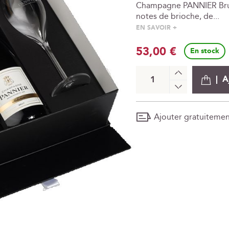
Champagne PANNIER Brut 
notes de brioche, de...
EN SAVOIR +
53,00 €
En stock
+
A
-
Ajouter gratuiteme