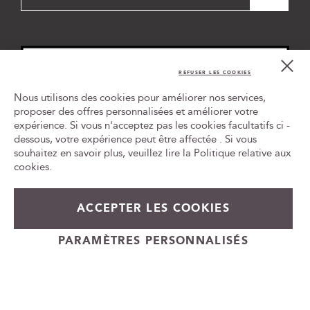
n
s
c
r
i
Cl
Co
p
REFUSER LES COOKIES
Bar
t
Nous utilisons des cookies pour améliorer nos services,
i
proposer des offres personnalisées et améliorer votre
o
expérience. Si vous n'acceptez pas les cookies facultatifs ci -
Tr
n
le
dessous, votre expérience peut être affectée . Si vous
à
ca
souhaitez en savoir plus, veuillez lire la
Politique relative aux
n
id
cookies
.
o
t
L'ABUS D'ALCOOL EST DANGEREUX POUR LA SANTÉ, À
r
CONSOMMER AVEC MODÉRATION
ACCEPTER LES COOKIES
e
n
e
PARAMÈTRES PERSONNALISÉS
Cadeauvin.fr - © Copyright 2024 - Tous droits réservés
w
s
l
e
t