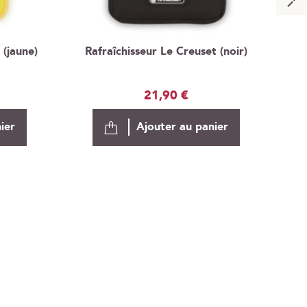
 (jaune)
Rafraîchisseur Le Creuset (noir)
Re
21,90 €
ier
Ajouter au panier