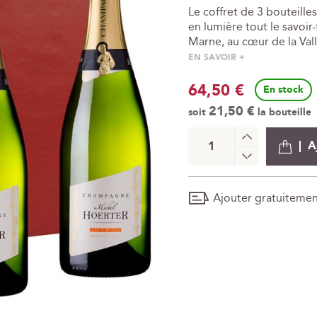
Le coffret de 3 bouteill
en lumière tout le savoir
Marne, au cœur de la Vall
EN SAVOIR +
64,50 €
En stock
21,50 €
soit
la bouteille
+
A
-
Ajouter gratuiteme