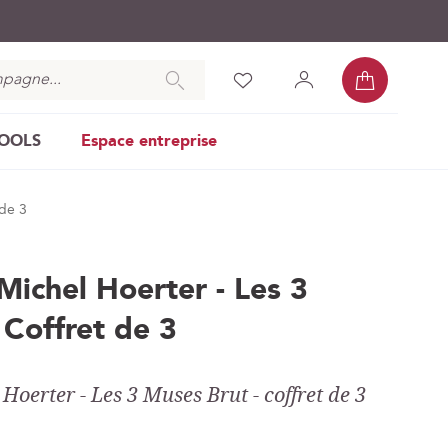
Mon pan
Chercher
Liste
Mon
Se
d’envies
compte
connecter
COOLS
Espace entreprise
 de 3
ichel Hoerter - Les 3
 Coffret de 3
erter - Les 3 Muses Brut - coffret de 3