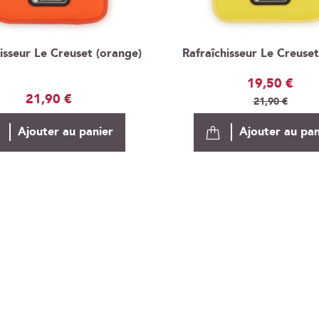
isseur Le Creuset (orange)
Rafraîchisseur Le Creuset
Prix
19,50 €
21,90 €
Spécial
21,90 €
Ajouter au panier
Ajouter au pan