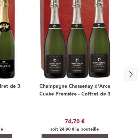
fret de 3
Champagne Chassenay d'Arce
Ch
Cuvée Première - Coffret de 3
74,70 €
le
soit
24,90 €
la bouteille