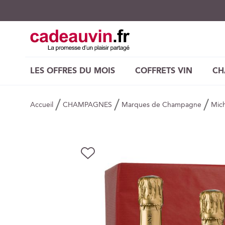
LES OFFRES DU MOIS
COFFRETS VIN
CH
Accueil
CHAMPAGNES
Marques de Champagne
Mic
Skip
AJOUTER
to
À
the
MA
end
LISTE
of
D’ENVIE
the
images
gallery