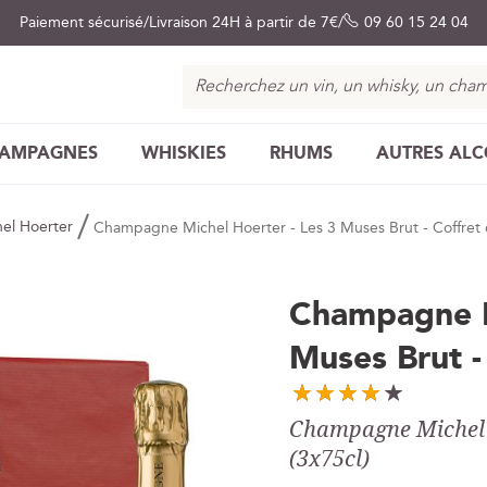
Paiement sécurisé
Livraison 24H à partir de 7€
09 60 15 24 04
Chercher
AMPAGNES
WHISKIES
RHUMS
AUTRES AL
hel Hoerter
Champagne Michel Hoerter - Les 3 Muses Brut - Coffret
Champagne M
Muses Brut -
Champagne Michel Ho
(3x75cl)