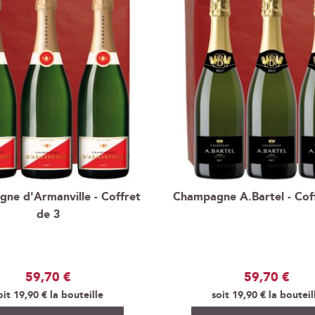
ne d'Armanville - Coffret
Champagne A.Bartel - Cof
de 3
59,70 €
59,70 €
oit
19,90 €
la bouteille
soit
19,90 €
la bouteil