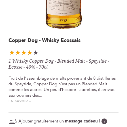
Skip
Copper Dog - Whisky Ecossais
to
the
beginning
1 Whisky Copper Dog - Blended Malt - Speyside -
of
Ecosse - 40% - 70cl
the
images
Fruit de l’assemblage de malts provenant de 8 distilleries
gallery
du Speyside, Copper Dog n’est pas un Blended Malt
comme les autres. Un peu d’histoire : autrefois, il arrivait
aux ouvriers des...
EN SAVOIR +
Ajouter gratuitement un
message cadeau
!
i