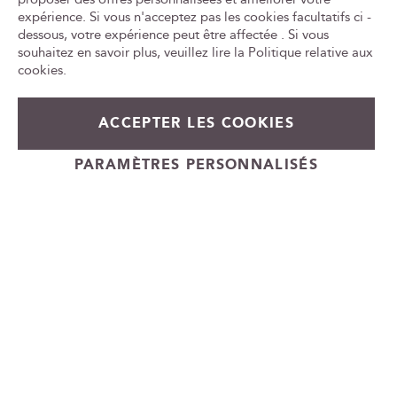
n
expérience. Si vous n'acceptez pas les cookies facultatifs ci -
Tr
e
le
dessous, votre expérience peut être affectée . Si vous
w
ca
souhaitez en savoir plus, veuillez lire la
Politique relative aux
id
s
cookies
.
l
e
28,40 €
Prix
30,90 €
En stock
t
ACCEPTER LES COOKIES
Spécial
t
+
e
Ajouter au panier
PARAMÈTRES PERSONNALISÉS
-
r
Cadeauvin.fr - © Copyright 2024 - Tous droits réservés
: