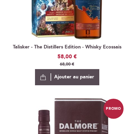
Talisker - The Distillers Edition - Whisky Ecossais
Prix
58,00 €
Spécial
68,00 €
Ajouter au panier
PROMO