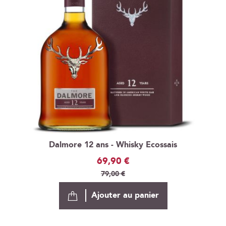
Dalmore 12 ans - Whisky Ecossais
Prix
69,90 €
Spécial
79,00 €
Ajouter au panier