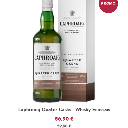
PROMO
Laphroaig Quater Casks - Whisky Ecossais
Prix
56,90 €
Spécial
59,90 €