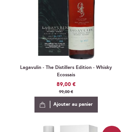
Lagavulin - The Distillers Edition - Whisky
Ecossais
Prix
89,00 €
Spécial
99,00 €
Ajouter au panier