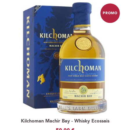
PROMO
Kilchoman Machir Bay - Whisky Ecossais
Prix