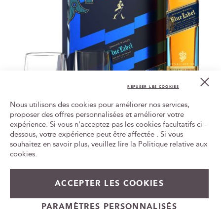
Cl
Co
REFUSER LES COOKIES
Bar
Nous utilisons des cookies pour améliorer nos services,
proposer des offres personnalisées et améliorer votre
Johnnie Walker Blue Label + 2 verres - Whisky
expérience. Si vous n'acceptez pas les cookies facultatifs ci -
Tr
le
dessous, votre expérience peut être affectée . Si vous
Ecossais
ca
souhaitez en savoir plus, veuillez lire la
Politique relative aux
id
199,00 €
cookies
.
Ajouter au panier
ACCEPTER LES COOKIES
PARAMÈTRES PERSONNALISÉS