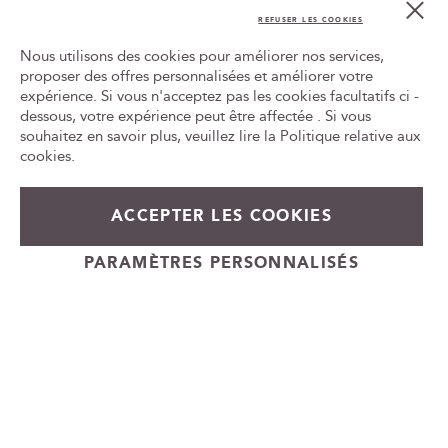
Cl
o
Co
REFUSER LES COOKIES
t
Bar
L'ABUS D'ALCOOL EST DANGEREUX POUR LA SANTÉ, À
r
Nous utilisons des cookies pour améliorer nos services,
CONSOMMER AVEC MODÉRATION
e
proposer des offres personnalisées et améliorer votre
n
expérience. Si vous n'acceptez pas les cookies facultatifs ci -
Tr
e
le
dessous, votre expérience peut être affectée . Si vous
w
ca
souhaitez en savoir plus, veuillez lire la
Politique relative aux
id
s
cookies
.
l
e
129,00 €
En stock
t
ACCEPTER LES COOKIES
t
+
e
Ajouter au panier
PARAMÈTRES PERSONNALISÉS
-
r
Cadeauvin.fr - © Copyright 2024 - Tous droits réservés
: