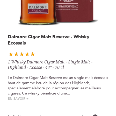
Skip
Dalmore Cigar Malt Reserve - Whisky
to
Ecossais
the
beginning
of
the
1 Whisky Dalmore Cigar Malt - Single Malt -
images
Highland - Ecosse - 44° - 70 cl
gallery
Le Dalmore Cigar Malt Reserve est un single malt écossais
haut de gamme issu de la région des Highlands,
spécialement élaboré pour accompagner les meilleurs
cigares. Ce whisky bénéficie d’une...
EN SAVOIR +