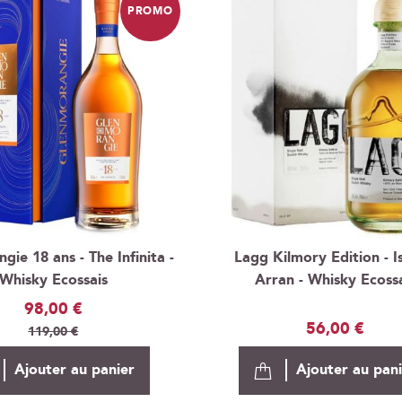
PROMO
ie 18 ans - The Infinita -
Lagg Kilmory Edition - I
Whisky Ecossais
Arran - Whisky Ecoss
Prix
98,00 €
56,00 €
Spécial
119,00 €
Ajouter au panier
Ajouter au pan