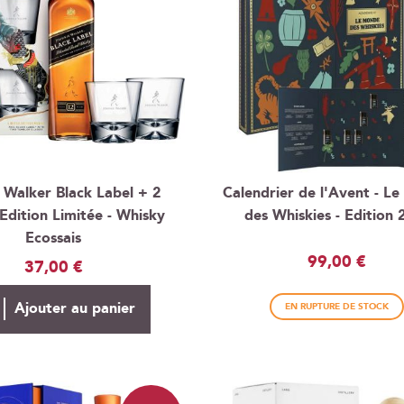
 Walker Black Label + 2
Calendrier de l'Avent - L
 Edition Limitée - Whisky
des Whiskies - Edition 
Ecossais
99,00 €
37,00 €
Ajouter au panier
EN RUPTURE DE STOCK