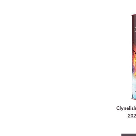
Clynelis
202