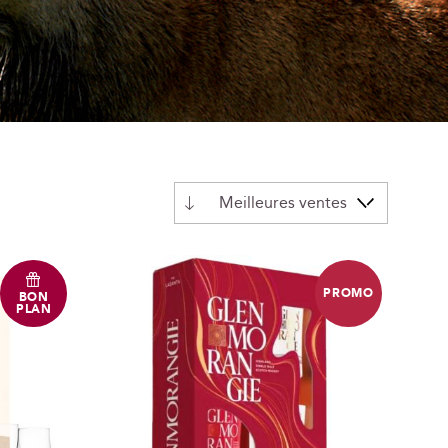
Par
ordre
décroissant
PROMO
BON
PLAN