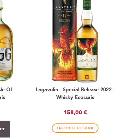
sle Of
Lagavulin - Special Release 2022 -
ais
Whisky Ecossais
158,00 €
ier
EN RUPTURE DE STOCK