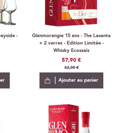
eyside -
Glenmorangie 15 ans - The Lasanta
+ 2 verres - Edition Limitée -
Whisky Ecossais
Prix
57,90 €
Spécial
62,00 €
ier
Ajouter au panier