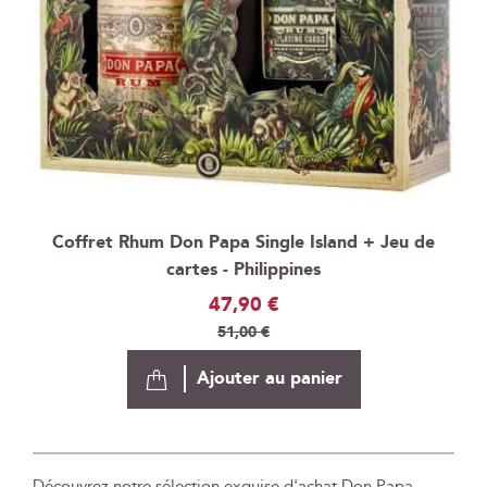
Coffret Rhum Don Papa Single Island + Jeu de
cartes - Philippines
Prix
47,90 €
Spécial
51,00 €
Ajouter au panier
Découvrez notre sélection exquise d'achat Don Papa