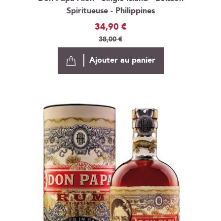
Spiritueuse - Philippines
Prix
34,90 €
Spécial
38,00 €
Ajouter au panier