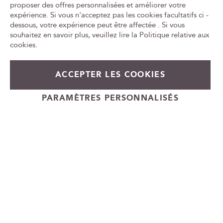
proposer des offres personnalisées et améliorer votre
o
expérience. Si vous n'acceptez pas les cookies facultatifs ci -
Tr
n
le
dessous, votre expérience peut être affectée . Si vous
à
ca
souhaitez en savoir plus, veuillez lire la
Politique relative aux
n
id
cookies
.
o
t
L'ABUS D'ALCOOL EST DANGEREUX POUR LA SANTÉ, À
r
CONSOMMER AVEC MODÉRATION
ACCEPTER LES COOKIES
e
n
e
PARAMÈTRES PERSONNALISÉS
Cadeauvin.fr - © Copyright 2024 - Tous droits réservés
w
s
l
e
t
t
e
r
: