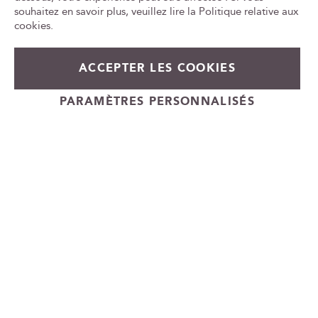
w
ca
souhaitez en savoir plus, veuillez lire la
Politique relative aux
id
s
cookies
.
l
e
560,00 €
En stock
t
ACCEPTER LES COOKIES
t
+
e
Ajouter au panier
PARAMÈTRES PERSONNALISÉS
-
r
Cadeauvin.fr - © Copyright 2024 - Tous droits réservés
: