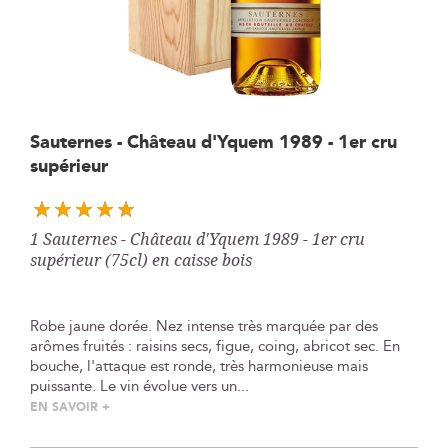
Skip
Sauternes - Château d'Yquem 1989 - 1er cru
to
supérieur
the
beginning
of
the
1 Sauternes - Château d'Yquem 1989 - 1er cru
images
supérieur (75cl) en caisse bois
gallery
Robe jaune dorée. Nez intense très marquée par des
arômes fruités : raisins secs, figue, coing, abricot sec. En
bouche, l'attaque est ronde, très harmonieuse mais
puissante. Le vin évolue vers un...
EN SAVOIR +