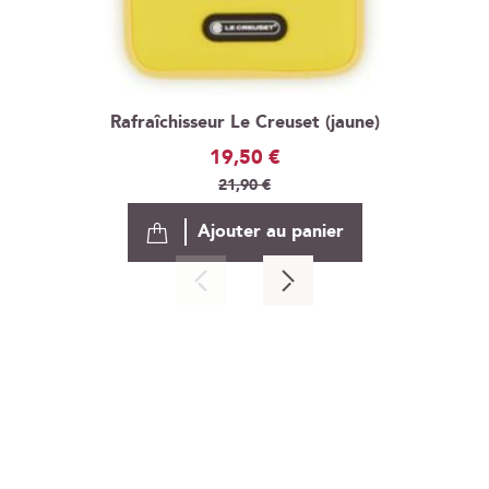
Rafraîchisseur Le Creuset (jaune)
Prix
19,50 €
Spécial
21,90 €
Ajouter au panier