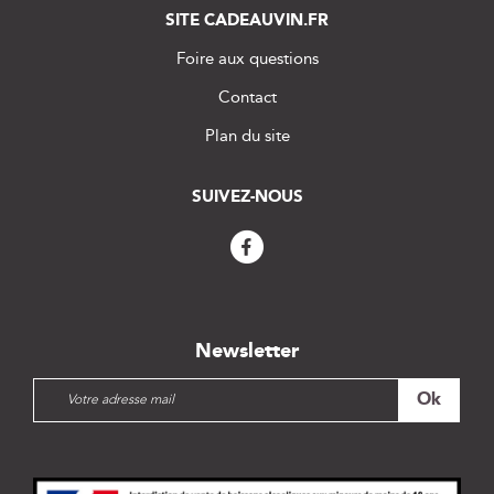
SITE CADEAUVIN.FR
Foire aux questions
Contact
Plan du site
SUIVEZ-NOUS
Newsletter
I
Ok
n
s
c
r