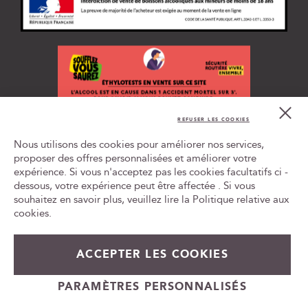
i
p
t
i
o
n
à
n
Cl
o
Co
REFUSER LES COOKIES
t
Bar
L'ABUS D'ALCOOL EST DANGEREUX POUR LA SANTÉ, À
r
Nous utilisons des cookies pour améliorer nos services,
CONSOMMER AVEC MODÉRATION
e
proposer des offres personnalisées et améliorer votre
n
expérience. Si vous n'acceptez pas les cookies facultatifs ci -
Tr
e
le
dessous, votre expérience peut être affectée . Si vous
w
ca
souhaitez en savoir plus, veuillez lire la
Politique relative aux
id
s
cookies
.
l
228,00 €
Prix
252,00 €
En stock
e
Spécial
t
38,00 €
ACCEPTER LES COOKIES
soit
la bouteille
t
+
e
Ajouter au panier
PARAMÈTRES PERSONNALISÉS
-
r
Cadeauvin.fr - © Copyright 2024 - Tous droits réservés
: