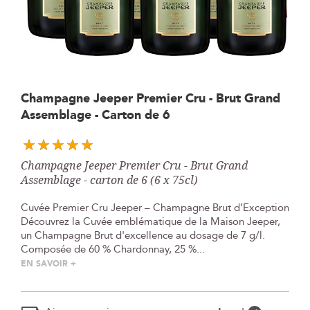
Skip
Champagne Jeeper Premier Cru - Brut Grand
to
Assemblage - Carton de 6
the
beginning
of
the
Champagne Jeeper Premier Cru - Brut Grand
images
Assemblage - carton de 6 (6 x 75cl)
gallery
Cuvée Premier Cru Jeeper – Champagne Brut d’Exception
Découvrez la Cuvée emblématique de la Maison Jeeper,
un Champagne Brut d'excellence au dosage de 7 g/l.
Composée de 60 % Chardonnay, 25 %...
EN SAVOIR +