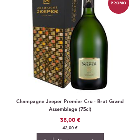
PROMO
Champagne Jeeper Premier Cru - Brut Grand
Assemblage (75cl)
Prix
38,00 €
Spécial
42,00 €