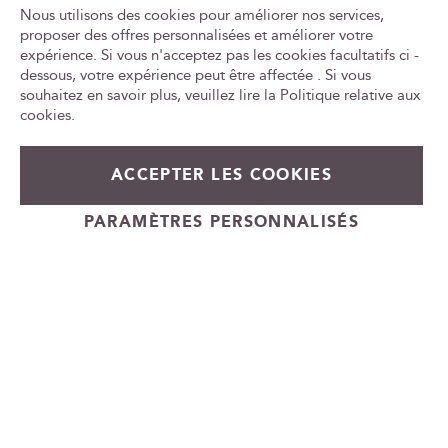
Nous utilisons des cookies pour améliorer nos services,
i
proposer des offres personnalisées et améliorer votre
o
expérience. Si vous n'acceptez pas les cookies facultatifs ci -
Tr
n
le
dessous, votre expérience peut être affectée . Si vous
à
ca
souhaitez en savoir plus, veuillez lire la
Politique relative aux
n
id
cookies
.
o
t
L'ABUS D'ALCOOL EST DANGEREUX POUR LA SANTÉ, À
r
CONSOMMER AVEC MODÉRATION
ACCEPTER LES COOKIES
e
n
e
PARAMÈTRES PERSONNALISÉS
Cadeauvin.fr - © Copyright 2024 - Tous droits réservés
w
s
l
e
t
t
e
r
: