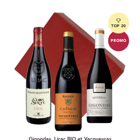
ordre
décroissant
TOP 20
PROMO
Gigondas, Lirac BIO et Vacqueyras