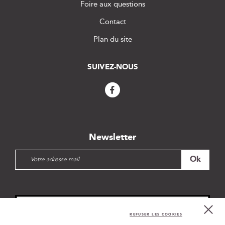
Foire aux questions
Contact
Plan du site
SUIVEZ-NOUS
Newsletter
I
Ok
n
s
c
r
i
Cl
Co
p
REFUSER LES COOKIES
Bar
t