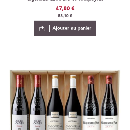
Prix
47,80 €
Spécial
53,10 €
Ajouter au panier