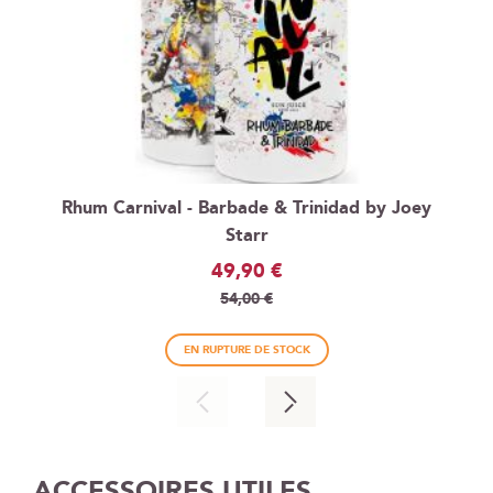
Rhum Carnival - Barbade & Trinidad by Joey
Starr
Prix
49,90 €
Spécial
54,00 €
EN RUPTURE DE STOCK
ACCESSOIRES UTILES