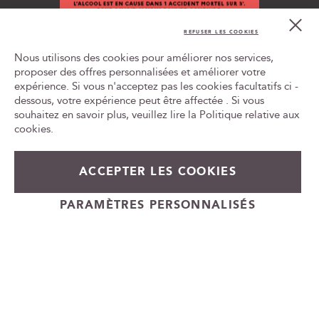
n
Cl
o
Co
REFUSER LES COOKIES
t
Bar
L'ABUS D'ALCOOL EST DANGEREUX POUR LA SANTÉ, À
r
Nous utilisons des cookies pour améliorer nos services,
CONSOMMER AVEC MODÉRATION
e
proposer des offres personnalisées et améliorer votre
n
expérience. Si vous n'acceptez pas les cookies facultatifs ci -
Tr
e
le
dessous, votre expérience peut être affectée . Si vous
w
ca
souhaitez en savoir plus, veuillez lire la
Politique relative aux
id
s
cookies
.
l
e
t
ACCEPTER LES COOKIES
54,00 €
En rupture de stock
t
e
+
PARAMÈTRES PERSONNALISÉS
r
-
Cadeauvin.fr - © Copyright 2024 - Tous droits réservés
: