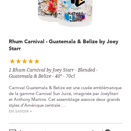
Skip
Rhum Carnival - Guatemala & Belize by Joey
to
Starr
the
beginning
of
the
1 Rhum Carnival by Joey Starr - Blended -
images
Guatemala & Belize - 40° - 70cl
gallery
Carnival Guatemala & Belize est une cuvée emblématique
de la gamme Carnival Sun Juice, imaginée par JoeyStarr
et Anthony Martins. Cet assemblage associe deux grands
styles d’Amérique centrale :...
EN SAVOIR +