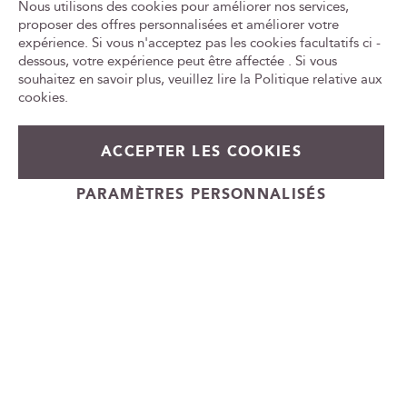
r
Nous utilisons des cookies pour améliorer nos services,
CONSOMMER AVEC MODÉRATION
e
proposer des offres personnalisées et améliorer votre
n
expérience. Si vous n'acceptez pas les cookies facultatifs ci -
Tr
e
le
dessous, votre expérience peut être affectée . Si vous
w
ca
souhaitez en savoir plus, veuillez lire la
Politique relative aux
id
s
cookies
.
l
e
35,60 €
Prix
39,00 €
En stock
t
ACCEPTER LES COOKIES
Spécial
t
+
e
Ajouter au panier
PARAMÈTRES PERSONNALISÉS
-
r
Cadeauvin.fr - © Copyright 2024 - Tous droits réservés
: