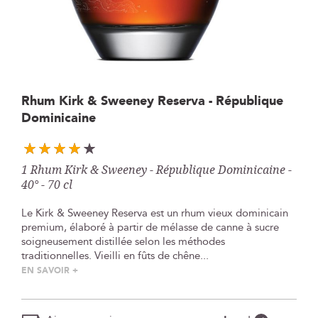
Skip
Rhum Kirk & Sweeney Reserva - République
to
Dominicaine
the
beginning
of
the
1 Rhum Kirk & Sweeney - République Dominicaine -
images
40° - 70 cl
gallery
Le Kirk & Sweeney Reserva est un rhum vieux dominicain
premium, élaboré à partir de mélasse de canne à sucre
soigneusement distillée selon les méthodes
traditionnelles. Vieilli en fûts de chêne...
EN SAVOIR +