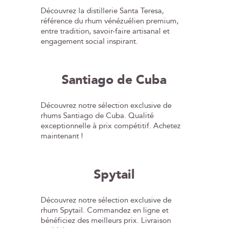
chêne américain ex-bourbon sous climat
Découvrez la distillerie Santa Teresa,
tropical, puis affinés en foudres de Cognac
référence du rhum vénézuélien premium,
en France, ces rhums offrent une
entre tradition, savoir-faire artisanal et
profondeur aromatique remarquable et
engagement social inspirant.
une élégance rare. Portée par la maison
Les Bienheureux, la marque incarne une
vision moderne du rhum extra-añejo, à la
Santiago de Cuba
croisée des cultures, alliant puissance,
finesse et écoresponsabilité.
Découvrez notre sélection exclusive de
rhums Santiago de Cuba. Qualité
exceptionnelle à prix compétitif. Achetez
maintenant !
Spytail
Découvrez notre sélection exclusive de
rhum Spytail. Commandez en ligne et
bénéficiez des meilleurs prix. Livraison