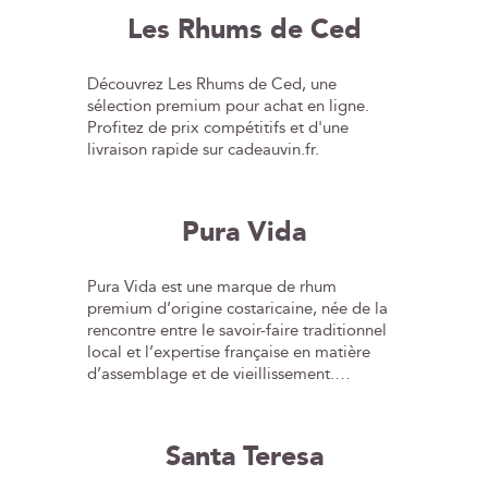
Les Rhums de Ced
Découvrez Les Rhums de Ced, une
sélection premium pour achat en ligne.
Profitez de prix compétitifs et d'une
livraison rapide sur cadeauvin.fr.
Pura Vida
Pura Vida est une marque de rhum
premium d’origine costaricaine, née de la
rencontre entre le savoir-faire traditionnel
local et l’expertise française en matière
d’assemblage et de vieillissement.
Élaborés à partir d’un assemblage unique
de pur jus de canne, de miel de canne et
de mélasse, les rhums Pura Vida expriment
Santa Teresa
toute la richesse et l’authenticité du terroir
tropical du Costa Rica. Vieillis en fûts de