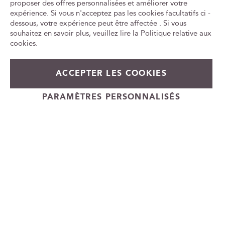
proposer des offres personnalisées et améliorer votre
o
expérience. Si vous n'acceptez pas les cookies facultatifs ci -
Tr
n
le
dessous, votre expérience peut être affectée . Si vous
à
ca
souhaitez en savoir plus, veuillez lire la
Politique relative aux
n
id
cookies
.
o
t
L'ABUS D'ALCOOL EST DANGEREUX POUR LA SANTÉ, À
r
CONSOMMER AVEC MODÉRATION
ACCEPTER LES COOKIES
e
n
e
PARAMÈTRES PERSONNALISÉS
Cadeauvin.fr - © Copyright 2024 - Tous droits réservés
w
s
l
e
t
t
e
r
: