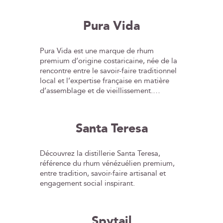
Pura Vida
Pura Vida est une marque de rhum
premium d’origine costaricaine, née de la
rencontre entre le savoir-faire traditionnel
local et l’expertise française en matière
d’assemblage et de vieillissement.
Élaborés à partir d’un assemblage unique
de pur jus de canne, de miel de canne et
de mélasse, les rhums Pura Vida expriment
Santa Teresa
toute la richesse et l’authenticité du terroir
tropical du Costa Rica. Vieillis en fûts de
chêne américain ex-bourbon sous climat
Découvrez la distillerie Santa Teresa,
tropical, puis affinés en foudres de Cognac
référence du rhum vénézuélien premium,
en France, ces rhums offrent une
entre tradition, savoir-faire artisanal et
profondeur aromatique remarquable et
engagement social inspirant.
une élégance rare. Portée par la maison
Les Bienheureux, la marque incarne une
vision moderne du rhum extra-añejo, à la
Spytail
croisée des cultures, alliant puissance,