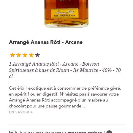
Skip
Arrangé Ananas Rôti - Arcane
to
the
beginning
1 Arrangé Ananas Rôti - Arcane - Boisson
of
Spiritueuse à base de Rhum - Ile Maurice - 40% - 70
the
cl
images
gallery
Cet élixir exotique est à consommer de préférence givré,
en apéritif ou en digestif. N’hésitez pas à savourer votre
Arrangé Ananas Rôti accompagné d’un marbré au
chocolat pour une pause gourmande...
EN SAVOIR +