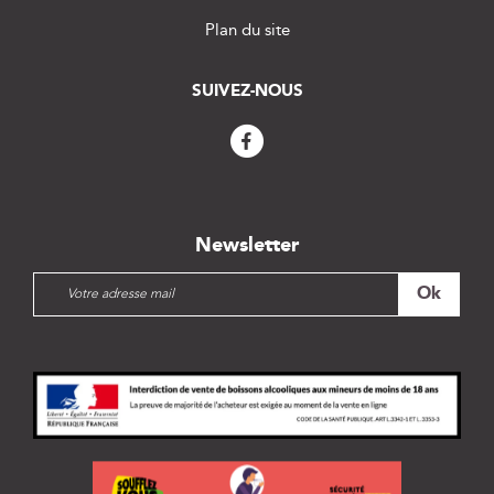
Plan du site
SUIVEZ-NOUS
Newsletter
I
Ok
n
s
c
r
i
p
t
i
o