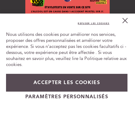
n
à
n
Cl
o
Co
REFUSER LES COOKIES
t
Bar
L'ABUS D'ALCOOL EST DANGEREUX POUR LA SANTÉ, À
r
Nous utilisons des cookies pour améliorer nos services,
CONSOMMER AVEC MODÉRATION
e
proposer des offres personnalisées et améliorer votre
n
expérience. Si vous n'acceptez pas les cookies facultatifs ci -
Tr
e
le
dessous, votre expérience peut être affectée . Si vous
w
ca
souhaitez en savoir plus, veuillez lire la
Politique relative aux
id
s
cookies
.
l
e
26,90 €
En stock
t
ACCEPTER LES COOKIES
t
+
e
Ajouter au panier
PARAMÈTRES PERSONNALISÉS
-
r
Cadeauvin.fr - © Copyright 2024 - Tous droits réservés
: