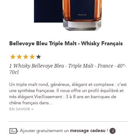
Skip
Bellevoye Bleu Triple Malt - Whisky Français
to
the
beginning
1 Whisky Bellevoye Bleu - Triple Malt - France - 40°-
of
70cl
the
images
Un triple malt rond, généreux, élégant et complexe : c’est
gallery
une synthèse française. Il nous offre un profil équilibré et
très élégant.Vieillissement : 3 à 8 ans en barriques de
chêne français dans...
EN SAVOIR +
Ajouter gratuitement un
message cadeau
!
i