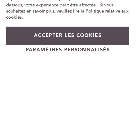
Tr
e
le
dessous, votre expérience peut être affectée . Si vous
w
ca
souhaitez en savoir plus, veuillez lire la
Politique relative aux
id
s
cookies
.
l
e
42,00 €
En stock
t
ACCEPTER LES COOKIES
t
+
e
Ajouter au panier
PARAMÈTRES PERSONNALISÉS
-
r
Cadeauvin.fr - © Copyright 2024 - Tous droits réservés
: