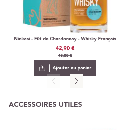
Ninkasi - Fût de Chardonnay - Whisky Français
Prix
42,90 €
Spécial
48,00 €
Ajouter au panier
ACCESSOIRES UTILES