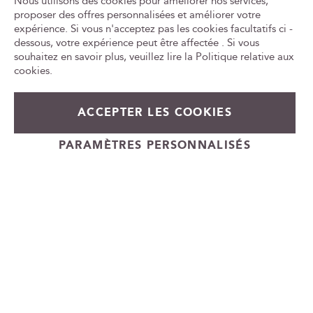
Nous utilisons des cookies pour améliorer nos services,
CONSOMMER AVEC MODÉRATION
e
proposer des offres personnalisées et améliorer votre
n
expérience. Si vous n'acceptez pas les cookies facultatifs ci -
Tr
e
le
dessous, votre expérience peut être affectée . Si vous
w
ca
souhaitez en savoir plus, veuillez lire la
Politique relative aux
id
s
cookies
.
l
e
t
ACCEPTER LES COOKIES
54,00 €
En rupture de stock
t
e
+
PARAMÈTRES PERSONNALISÉS
r
-
Cadeauvin.fr - © Copyright 2024 - Tous droits réservés
: