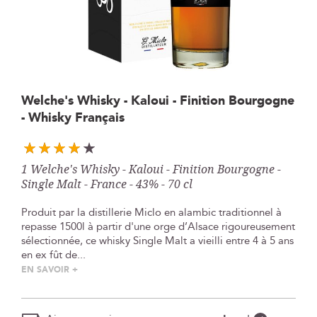
Skip
Welche's Whisky - Kaloui - Finition Bourgogne
to
- Whisky Français
the
beginning
of
the
1 Welche's Whisky - Kaloui - Finition Bourgogne -
images
Single Malt - France - 43% - 70 cl
gallery
Produit par la distillerie Miclo en alambic traditionnel à
repasse 1500l à partir d'une orge d’Alsace rigoureusement
sélectionnée, ce whisky Single Malt a vieilli entre 4 à 5 ans
en ex fût de...
EN SAVOIR +