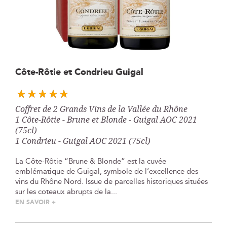
Skip
Côte-Rôtie et Condrieu Guigal
to
the
beginning
Coffret de 2 Grands Vins de la Vallée du Rhône
of
1 Côte-Rôtie - Brune et Blonde - Guigal AOC 2021
the
(75cl)
images
1 Condrieu - Guigal AOC 2021 (75cl)
gallery
La Côte-Rôtie “Brune & Blonde” est la cuvée
emblématique de Guigal, symbole de l’excellence des
vins du Rhône Nord. Issue de parcelles historiques situées
sur les coteaux abrupts de la...
EN SAVOIR +