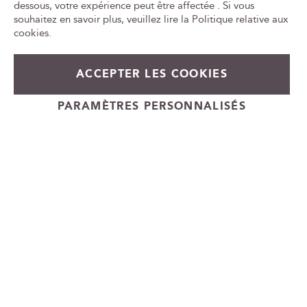
e
le
dessous, votre expérience peut être affectée . Si vous
w
ca
souhaitez en savoir plus, veuillez lire la
Politique relative aux
id
s
cookies
.
l
e
99,00 €
En stock
t
ACCEPTER LES COOKIES
t
+
e
Ajouter au panier
PARAMÈTRES PERSONNALISÉS
-
r
Cadeauvin.fr - © Copyright 2024 - Tous droits réservés
: