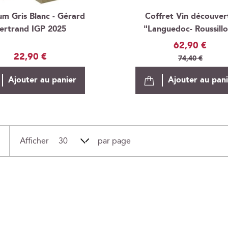
m Gris Blanc - Gérard
Coffret Vin découver
ertrand IGP 2025
"Languedoc- Roussill
Prix
62,90 €
22,90 €
Spécial
74,40 €
Ajouter au panier
Ajouter au pan
Afficher
par page