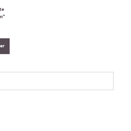
te
on"
ier