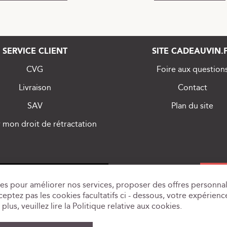
SERVICE CLIENT
SITE CADEAUVIN.
CVG
Foire aux question
Livraison
Contact
SAV
Plan du site
 mon droit de rétractation
es pour améliorer nos services, proposer des offres personnal
eptez pas les cookies facultatifs ci - dessous, votre expérience
plus, veuillez lire la
Politique relative aux cookies
.