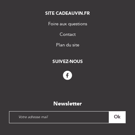
SITE CADEAUVIN.FR
Foire aux questions
Contact
Plan du site
SUIVEZ-NOUS
Newsletter
I
Ok
n
s
c