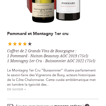
Skip
Pommard et Montagny 1er cru
to
the
beginning
Coffret de 2 Grands Vins de Bourgogne :
of
1 Pommard - Nuiton-Beaunoy AOC 2019 (75cl)
the
1 Montagny 1er Cru - Buissonnier AOC 2022 (75cl)
images
gallery
Le Montagny 1er Cru “Buissonnier” illustre parfaitement
le savoir-faire des Vignerons de Buxy, acteurs historiques
de la Côte Chalonnaise. Cette cuvée emblématique met
en lumière la typicité des...
EN SAVOIR +