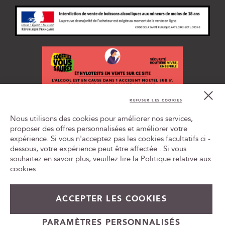
r
i
p
t
i
o
n
à
n
Cl
o
Co
REFUSER LES COOKIES
t
Bar
L'ABUS D'ALCOOL EST DANGEREUX POUR LA SANTÉ, À
r
Nous utilisons des cookies pour améliorer nos services,
CONSOMMER AVEC MODÉRATION
e
proposer des offres personnalisées et améliorer votre
n
expérience. Si vous n'acceptez pas les cookies facultatifs ci -
Tr
e
le
dessous, votre expérience peut être affectée . Si vous
w
ca
souhaitez en savoir plus, veuillez lire la
Politique relative aux
id
s
cookies
.
l
e
57,60 €
Prix
64,90 €
En stock
t
ACCEPTER LES COOKIES
Spécial
t
+
e
Ajouter au panier
PARAMÈTRES PERSONNALISÉS
-