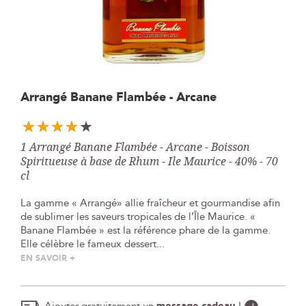
Skip
Arrangé Banane Flambée - Arcane
to
the
beginning
1 Arrangé Banane Flambée - Arcane - Boisson
of
Spiritueuse à base de Rhum - Ile Maurice - 40% - 70
the
cl
images
gallery
La gamme « Arrangé» allie fraîcheur et gourmandise afin
de sublimer les saveurs tropicales de l’Île Maurice. «
Banane Flambée » est la référence phare de la gamme.
Elle célèbre le fameux dessert...
EN SAVOIR +