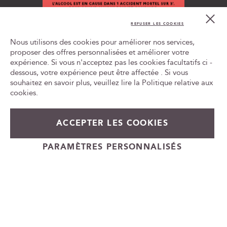
n
Cl
o
Co
REFUSER LES COOKIES
t
Bar
L'ABUS D'ALCOOL EST DANGEREUX POUR LA SANTÉ, À
r
Nous utilisons des cookies pour améliorer nos services,
CONSOMMER AVEC MODÉRATION
e
proposer des offres personnalisées et améliorer votre
n
expérience. Si vous n'acceptez pas les cookies facultatifs ci -
Tr
e
le
dessous, votre expérience peut être affectée . Si vous
w
ca
souhaitez en savoir plus, veuillez lire la
Politique relative aux
id
s
cookies
.
l
e
26,90 €
En stock
t
ACCEPTER LES COOKIES
t
+
e
Ajouter au panier
PARAMÈTRES PERSONNALISÉS
-
r
Cadeauvin.fr - © Copyright 2024 - Tous droits réservés
: