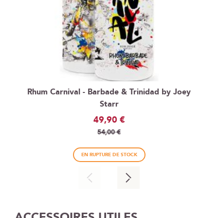
Rhum Carnival - Barbade & Trinidad by Joey
Starr
Prix
49,90 €
Spécial
54,00 €
EN RUPTURE DE STOCK
ACCESSOIRES UTILES