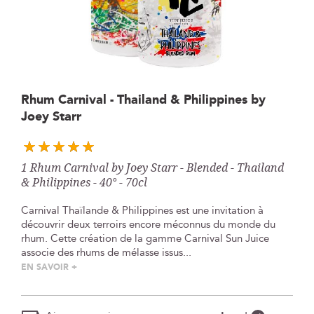
Skip
Rhum Carnival - Thailand & Philippines by
to
Joey Starr
the
beginning
of
the
1 Rhum Carnival by Joey Starr - Blended - Thailand
images
& Philippines - 40° - 70cl
gallery
Carnival Thaïlande & Philippines est une invitation à
découvrir deux terroirs encore méconnus du monde du
rhum. Cette création de la gamme Carnival Sun Juice
associe des rhums de mélasse issus...
EN SAVOIR +