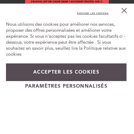
n
Cl
o
Co
REFUSER LES COOKIES
t
Bar
L'ABUS D'ALCOOL EST DANGEREUX POUR LA SANTÉ, À
r
Nous utilisons des cookies pour améliorer nos services,
CONSOMMER AVEC MODÉRATION
e
proposer des offres personnalisées et améliorer votre
n
expérience. Si vous n'acceptez pas les cookies facultatifs ci -
Tr
e
le
dessous, votre expérience peut être affectée . Si vous
w
ca
souhaitez en savoir plus, veuillez lire la
Politique relative aux
id
s
cookies
.
l
e
t
ACCEPTER LES COOKIES
49,90 €
Prix
54,00 €
En rupture de stock
t
Spécial
e
+
PARAMÈTRES PERSONNALISÉS
r
-
Cadeauvin.fr - © Copyright 2024 - Tous droits réservés
: