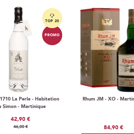
TOP 20
PROMO
710 La Perle - Habitation
Rhum JM - XO - Marti
u Simon - Martinique
Prix
42,90 €
Spécial
84,90 €
46,00 €