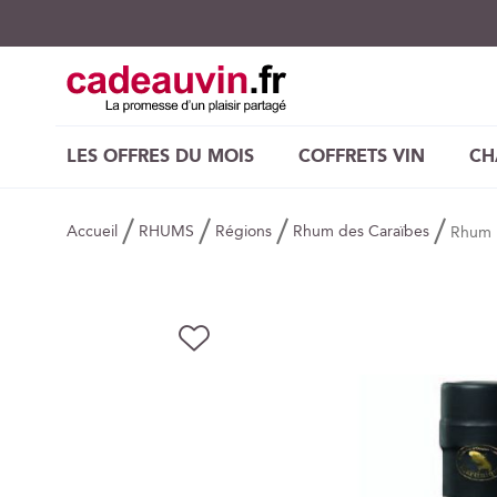
LES OFFRES DU MOIS
COFFRETS VIN
CH
Accueil
RHUMS
Régions
Rhum des Caraïbes
Rhum H
Skip
AJOUTER
to
À
the
MA
end
LISTE
of
D’ENVIE
the
images
gallery