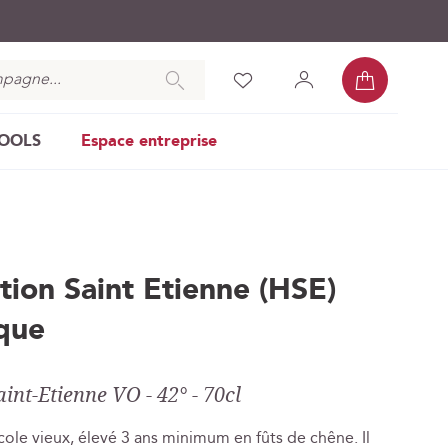
Mon pan
Chercher
Liste
Mon
Se
d’envies
compte
connecter
COOLS
Espace entreprise
ion Saint Etienne (HSE)
que
nt-Etienne VO - 42° - 70cl
ole vieux, élevé 3 ans minimum en fûts de chêne. Il