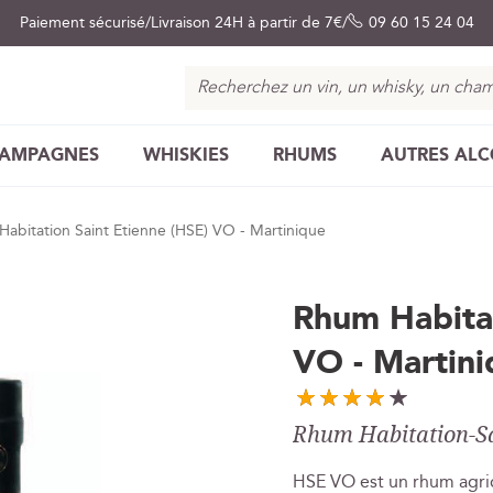
Paiement sécurisé
Livraison 24H à partir de 7€
09 60 15 24 04
Chercher
AMPAGNES
WHISKIES
RHUMS
AUTRES AL
abitation Saint Etienne (HSE) VO - Martinique
Rhum Habitat
VO - Martini
Rhum Habitation-Sai
HSE VO est un rhum agric