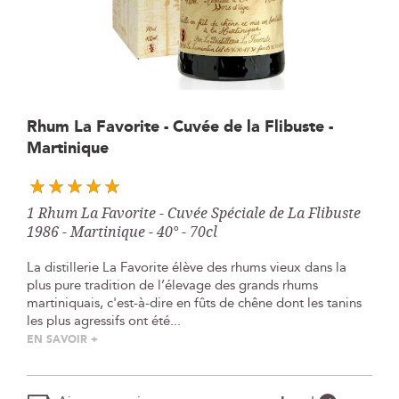
Skip
Rhum La Favorite - Cuvée de la Flibuste -
to
Martinique
the
beginning
of
the
1 Rhum La Favorite - Cuvée Spéciale de La Flibuste
images
1986 - Martinique - 40° - 70cl
gallery
La distillerie La Favorite élève des rhums vieux dans la
plus pure tradition de l’élevage des grands rhums
martiniquais, c'est-à-dire en fûts de chêne dont les tanins
les plus agressifs ont été...
EN SAVOIR +