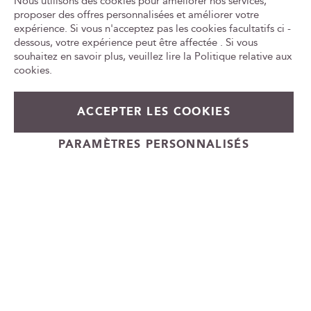
Nous utilisons des cookies pour améliorer nos services,
CONSOMMER AVEC MODÉRATION
e
proposer des offres personnalisées et améliorer votre
n
expérience. Si vous n'acceptez pas les cookies facultatifs ci -
Tr
e
le
dessous, votre expérience peut être affectée . Si vous
w
ca
souhaitez en savoir plus, veuillez lire la
Politique relative aux
id
s
cookies
.
l
e
t
ACCEPTER LES COOKIES
229,00 €
En rupture de stock
t
e
+
PARAMÈTRES PERSONNALISÉS
r
-
Cadeauvin.fr - © Copyright 2024 - Tous droits réservés
: