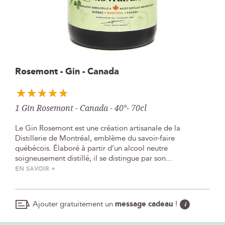
Skip
Rosemont - Gin - Canada
to
the
beginning
1 Gin Rosemont - Canada - 40°- 70cl
of
the
Le Gin Rosemont est une création artisanale de la
images
Distillerie de Montréal, emblème du savoir-faire
gallery
québécois. Élaboré à partir d’un alcool neutre
soigneusement distillé, il se distingue par son...
EN SAVOIR +
Ajouter gratuitement un
message cadeau
!
i