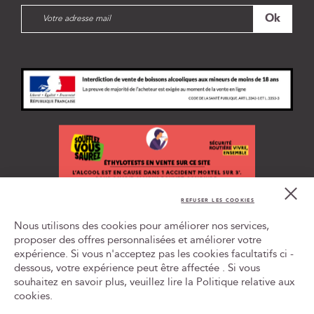
I
Ok
n
s
c
r
i
p
t
i
o
n
à
n
Cl
o
Co
REFUSER LES COOKIES
t
Bar
L'ABUS D'ALCOOL EST DANGEREUX POUR LA SANTÉ, À
r
Nous utilisons des cookies pour améliorer nos services,
CONSOMMER AVEC MODÉRATION
e
proposer des offres personnalisées et améliorer votre
n
expérience. Si vous n'acceptez pas les cookies facultatifs ci -
Tr
e
le
dessous, votre expérience peut être affectée . Si vous
w
ca
souhaitez en savoir plus, veuillez lire la
Politique relative aux
id
s
cookies
.
l