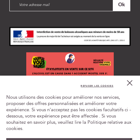
I
Ok
n
s
c
r
i
p
t
i
o
n
à
n
Cl
o
Co
REFUSER LES COOKIES
t
Bar
L'ABUS D'ALCOOL EST DANGEREUX POUR LA SANTÉ, À
r
Nous utilisons des cookies pour améliorer nos services,
CONSOMMER AVEC MODÉRATION
e
proposer des offres personnalisées et améliorer votre
n
expérience. Si vous n'acceptez pas les cookies facultatifs ci -
Tr
e
le
dessous, votre expérience peut être affectée . Si vous
w
ca
souhaitez en savoir plus, veuillez lire la
Politique relative aux
id
s
cookies
.
l
e