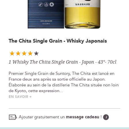
Skip
The Chita Single Grain - Whisky Japonais
to
the
beginning
1 Whisky The Chita Single Grain - Japon - 43°- 70cl
of
the
Premier Single Grain de Suntory, The Chita est lancé en
images
France deux ans après sa sortie officielle au Japon.
gallery
Élaborée au sein de la distillerie The Chita située non loin
de Kyoto, cette expression...
EN SAVOIR +
Ajouter gratuitement un
message cadeau
!
i