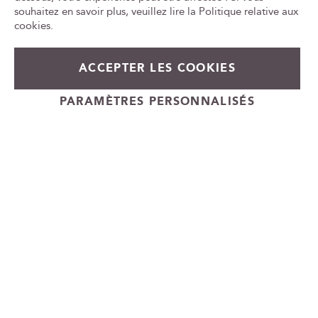
w
ca
souhaitez en savoir plus, veuillez lire la
Politique relative aux
id
s
cookies
.
l
e
54,00 €
En stock
t
ACCEPTER LES COOKIES
t
+
e
Ajouter au panier
PARAMÈTRES PERSONNALISÉS
-
r
Cadeauvin.fr - © Copyright 2024 - Tous droits réservés
: