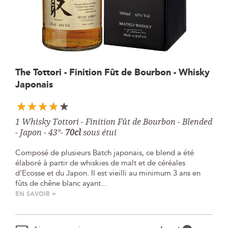
Skip
The Tottori - Finition Fût de Bourbon - Whisky
to
Japonais
the
beginning
of
the
1 Whisky Tottori - Finition Fût de Bourbon - Blended
images
- Japon - 43°-
70cl
sous étui
gallery
Composé de plusieurs Batch japonais, ce blend a été
élaboré à partir de whiskies de malt et de céréales
d'Ecosse et du Japon. Il est vieilli au minimum 3 ans en
fûts de chêne blanc ayant...
EN SAVOIR +