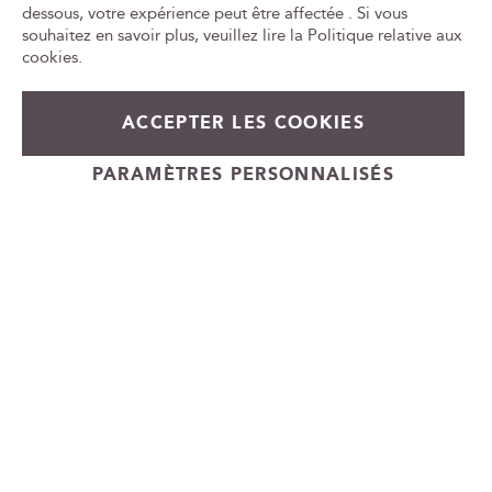
e
le
dessous, votre expérience peut être affectée . Si vous
w
ca
souhaitez en savoir plus, veuillez lire la
Politique relative aux
id
s
cookies
.
l
e
t
ACCEPTER LES COOKIES
49,90 €
En rupture de stock
t
e
+
PARAMÈTRES PERSONNALISÉS
r
-
Cadeauvin.fr - © Copyright 2024 - Tous droits réservés
: