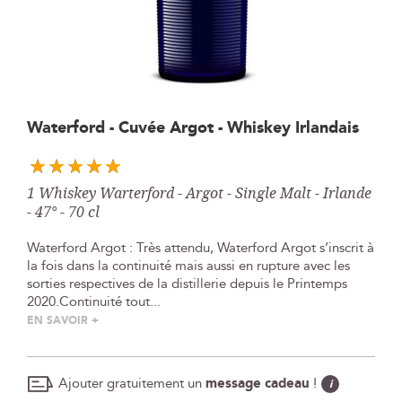
Skip
Waterford - Cuvée Argot - Whiskey Irlandais
to
the
beginning
1 Whiskey Warterford - Argot - Single Malt - Irlande
of
- 47° - 70 cl
the
images
Waterford Argot : Très attendu, Waterford Argot s’inscrit à
gallery
la fois dans la continuité mais aussi en rupture avec les
sorties respectives de la distillerie depuis le Printemps
2020.Continuité tout...
EN SAVOIR +
Ajouter gratuitement un
message cadeau
!
i