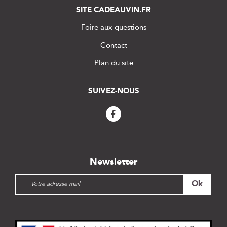
SITE CADEAUVIN.FR
Foire aux questions
Contact
Plan du site
SUIVEZ-NOUS
Newsletter
I
Ok
n
s
c
r