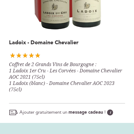
Skip
Ladoix - Domaine Chevalier
to
the
beginning
Coffret de 2 Grands Vins de Bourgogne :
of
1 Ladoix 1er Cru - Les Corvées - Domaine Chevalier
the
AOC 2021 (75cl)
images
1 Ladoix (blanc) - Domaine Chevalier AOC 2023
gallery
(75cl)
Ajouter gratuitement un
message cadeau
!
i