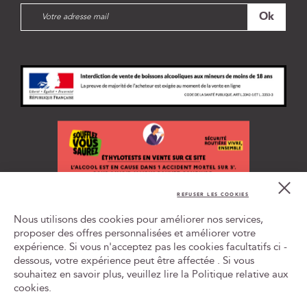
I
Ok
n
s
c
r
i
p
t
i
o
n
à
n
Cl
o
Co
REFUSER LES COOKIES
t
Bar
L'ABUS D'ALCOOL EST DANGEREUX POUR LA SANTÉ, À
r
Nous utilisons des cookies pour améliorer nos services,
CONSOMMER AVEC MODÉRATION
e
proposer des offres personnalisées et améliorer votre
n
expérience. Si vous n'acceptez pas les cookies facultatifs ci -
Tr
e
le
dessous, votre expérience peut être affectée . Si vous
w
ca
souhaitez en savoir plus, veuillez lire la
Politique relative aux
id
s
cookies
.
l