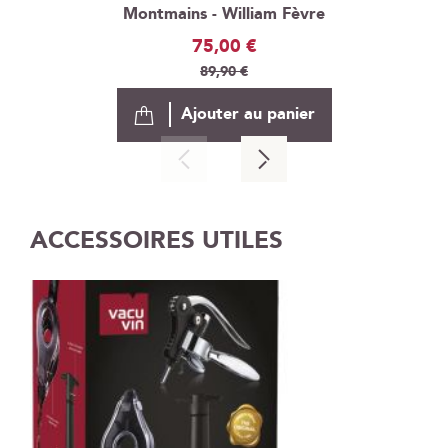
Montmains - William Fèvre
Prix
75,00 €
Spécial
89,90 €
Ajouter au panier
ACCESSOIRES UTILES