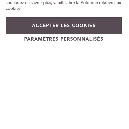
w
ca
souhaitez en savoir plus, veuillez lire la
Politique relative aux
id
s
cookies
.
l
e
70,90 €
En stock
t
ACCEPTER LES COOKIES
t
+
e
Ajouter au panier
PARAMÈTRES PERSONNALISÉS
-
r
Cadeauvin.fr - © Copyright 2024 - Tous droits réservés
: