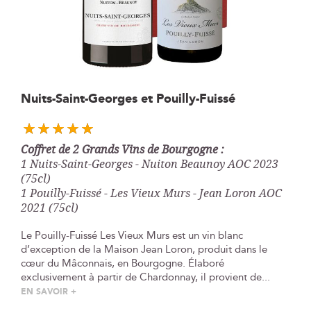
Skip
Nuits-Saint-Georges et Pouilly-Fuissé
to
the
beginning
Coffret de 2 Grands Vins de Bourgogne :
of
1 Nuits-Saint-Georges - Nuiton Beaunoy AOC 2023
the
(75cl)
images
1 Pouilly-Fuissé - Les Vieux Murs - Jean Loron AOC
gallery
2021 (75cl)
Le Pouilly-Fuissé Les Vieux Murs est un vin blanc
d’exception de la Maison Jean Loron, produit dans le
cœur du Mâconnais, en Bourgogne. Élaboré
exclusivement à partir de Chardonnay, il provient de...
EN SAVOIR +