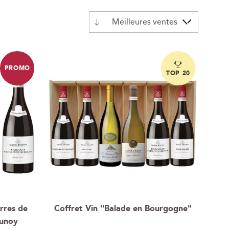
Par
ordre
décroissant
PROMO
TOP 20
erres de
Coffret Vin "Balade en Bourgogne"
aunoy