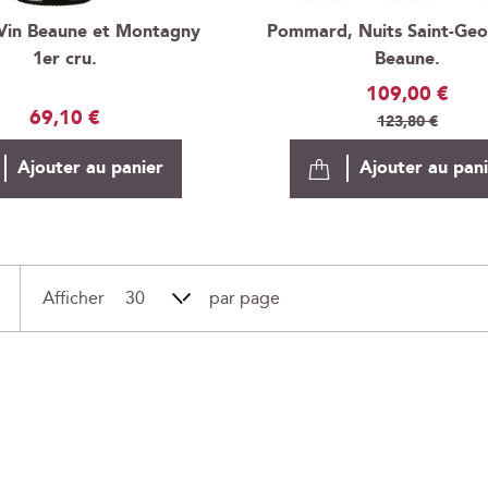
 Vin Beaune et Montagny
Pommard, Nuits Saint-Geo
1er cru.
Beaune.
Prix
109,00 €
69,10 €
Spécial
123,80 €
Ajouter au panier
Ajouter au pan
Afficher
par page