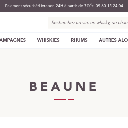
Paiement sécurisé
Livraison 24H à partir de 7€
09 60 15 24 04
Chercher
AMPAGNES
WHISKIES
RHUMS
AUTRES AL
BEAUNE