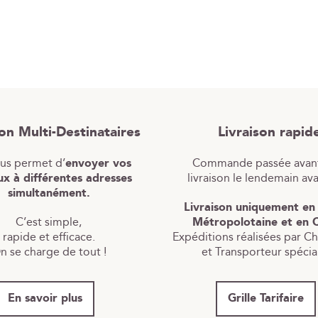
son Multi-Destinataires
Livraison rapid
ous permet d’
envoyer vos
Commande passée avant
x à différentes adresses
livraison le lendemain av
simultanément.
Livraison uniquement en
C’est simple,
Métropolotaine et en 
rapide et efficace.
Expéditions réalisées par C
n se charge de tout !
et Transporteur spécial
En savoir plus
Grille Tarifaire