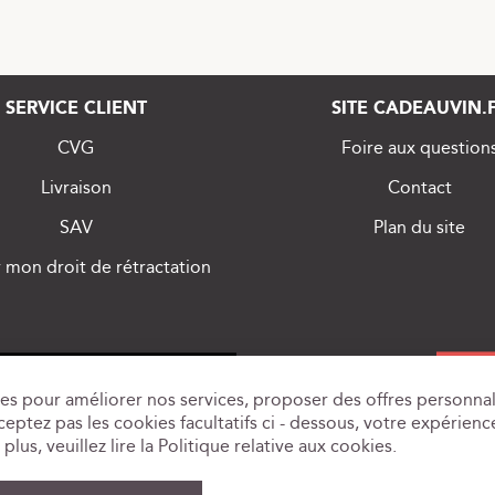
SERVICE CLIENT
SITE CADEAUVIN.
CVG
Foire aux question
Livraison
Contact
SAV
Plan du site
 mon droit de rétractation
es pour améliorer nos services, proposer des offres personnal
eptez pas les cookies facultatifs ci - dessous, votre expérience
plus, veuillez lire la
Politique relative aux cookies
.
D'ALCOOL EST DANGEREUX POUR LA SANTÉ, À CONSOMMER AVEC MO