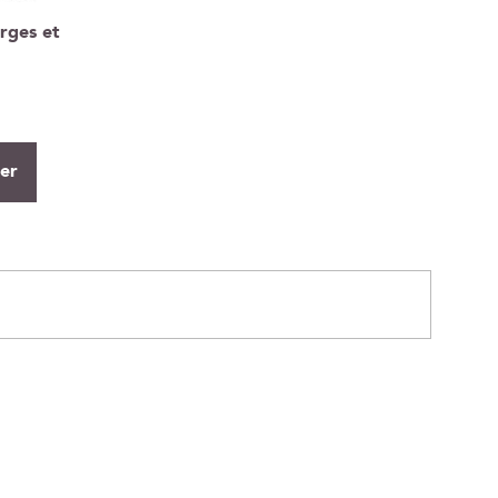
rges et
ier