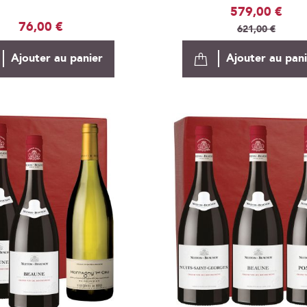
Prix
579,00 €
76,00 €
Spécial
621,00 €
Ajouter au panier
Ajouter au pan